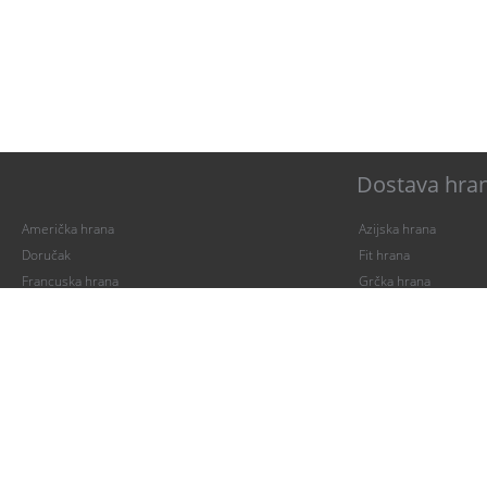
Dostava hran
Američka hrana
Azijska hrana
Doručak
Fit hrana
Francuska hrana
Grčka hrana
Iranska kuhinja
Italijanska hrana
Japanska hrana
Kavkavska hrana
Kineska hrana
Kiparska hrana
Makrobiotička hrana
Mediteranska hrana
Napici
Palačinke
Pečenje
Pica
Poslastice
Posna hrana