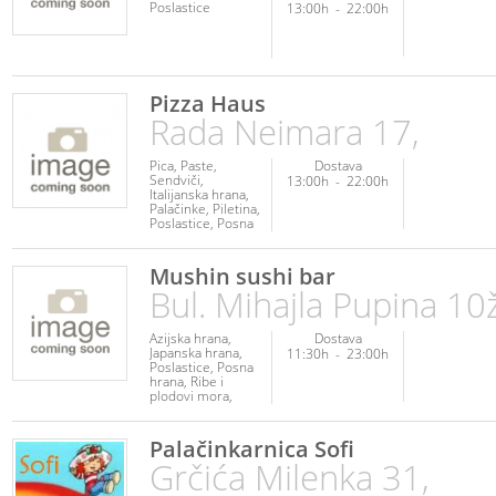
Poslastice
13:00h
-
22:00h
Pizza Haus
Rada Neimara 17,
Pica
Paste
Dostava
Sendviči
13:00h
-
22:00h
Italijanska hrana
Palačinke
Piletina
Poslastice
Posna
hrana
Napici
Mushin sushi bar
Bul. Mihajla Pupina 10ž
Azijska hrana
Dostava
Japanska hrana
11:30h
-
23:00h
Poslastice
Posna
hrana
Ribe i
plodovi mora
Vegetarijanska
hrana
Palačinkarnica Sofi
Grčića Milenka 31,