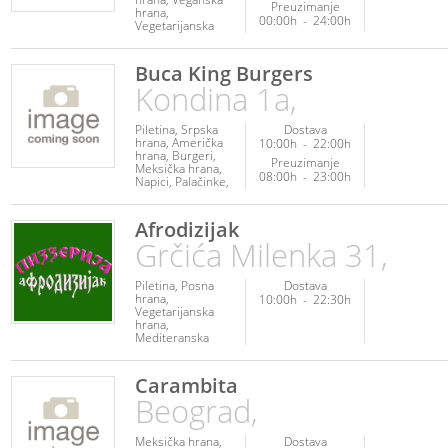
Preuzimanje
hrana
00:00h
-
24:00h
Vegetarijanska
hrana
Buca King Burgers
Kondina 1a,
Piletina
Srpska
Dostava
hrana
Američka
10:00h
-
22:00h
hrana
Burgeri
Preuzimanje
Meksička hrana
08:00h
-
23:00h
Napici
Palačinke
Sendviči
Afrodizijak
Grčića Milenka 31,
Piletina
Posna
Dostava
hrana
10:00h
-
22:30h
Vegetarijanska
hrana
Mediteranska
hrana
Pica
Italijanska hrana
Srpska hrana
Carambita
Palačinke
Beograd,
Meksička hrana
Dostava