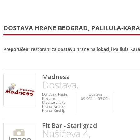
DOSTAVA HRANE BEOGRAD, PALILULA-KAR
Preporučeni restorani za dostavu hrane na lokaciji Palilula-Ka
Madness
Dostava,
Doručak
Paste
Dostava
Piletina
09:00h
-
03:00h
Mediteranska
hrana
Srpska
hrana
Roštilj
Italijanska hrana
Pica
Palačinke
Sendviči
Fit Bar - Stari grad
Nušićeva 4,