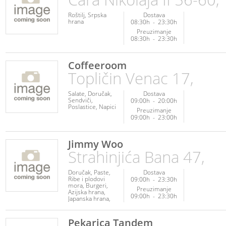
Srpska hrana
Veganska hrana
Vegetarijanska
Roštilj
Srpska
Dostava
hrana
hrana
08:30h
-
23:30h
Preuzimanje
08:30h
-
23:30h
Coffeeroom
Topličin Venac 17,
Salate
Doručak
Dostava
Sendviči
09:00h
-
20:00h
Poslastice
Napici
Preuzimanje
09:00h
-
23:00h
Jimmy Woo
Strahinjića Bana 47,
Doručak
Paste
Dostava
Ribe i plodovi
09:00h
-
23:30h
mora
Burgeri
Preuzimanje
Azijska hrana
09:00h
-
23:30h
Japanska hrana
Poslastice
Pekarica Tandem