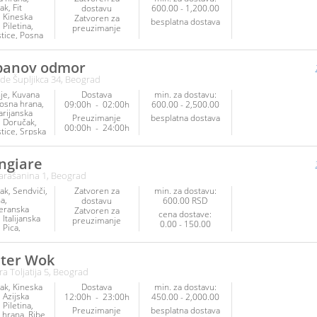
ak
Fit
dostavu
600.00 - 1,200.00
Kineska
Zatvoren za
besplatna dostava
Piletina
preuzimanje
tice
Posna
Ribe i
vi mora
ska hrana
banov odmor
arijanska
de Šupljikca 34, Beograd
je
Kuvana
Dostava
min. za dostavu:
osna hrana
09:00h
-
02:00h
600.00 - 2,500.00
arijanska
Preuzimanje
besplatna dostava
Doručak
00:00h
-
24:00h
tice
Srpska
Sendviči
ngiare
 Garašanina 1, Beograd
ak
Sendviči
Zatvoren za
min. za dostavu:
na
dostavu
600.00 RSD
eranska
Zatvoren za
cena dostave:
Italijanska
preuzimanje
0.00 - 150.00
Pica
Palačinke
ana
Kuvana
oslastice
ter Wok
 hrana
Ribe
ra Toljatija 5, Beograd
ovi mora
a hrana
ak
Kineska
Dostava
min. za dostavu:
ska hrana
Azijska
12:00h
-
23:00h
450.00 - 2,000.00
arijanska
Piletina
Preuzimanje
besplatna dostava
 hrana
Ribe