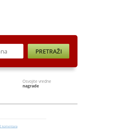
ine
Registracija
Osvojite vredne
nagrade
2 komentara