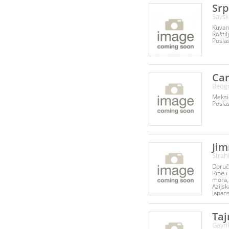
hrana
Srp
Inter
Savsk
hrana
Kuvana
Roštilj
Poslas
Ca
Beogr
Meksi
Poslas
Ji
Strah
Doruč
Ribe i
mora
Azijsk
Japan
Poslas
Taj
Gavri