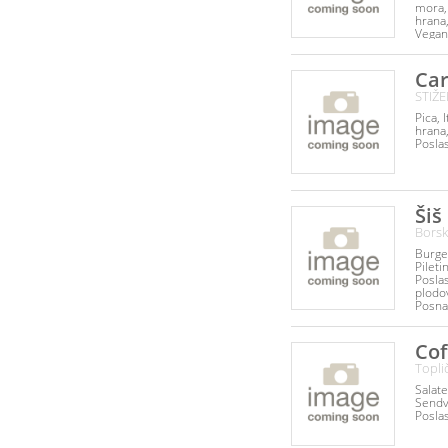
mora
hrana
Vegan
Veget
hrana
Poslas
Car
Pileti
STIŽE
Palač
Pica
I
hrana
Poslas
Šiš
Borsk
Burge
Pileti
Poslas
plodo
Posna
Srpsk
Roštilj
Palač
Co
Topli
Salate
Sendv
Poslas