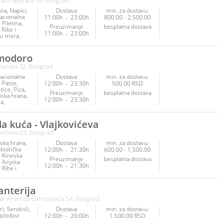
ala Geprata 14, Beograd
ana
Napici
Dostava
min. za dostavu:
nacionalna
11:00h
-
23:00h
800.00 - 2,500.00
Piletina
Preuzimanje
besplatna dostava
Ribe i
11:00h
-
23:00h
vi mora
 hrana
arijanska
modoro
eranska
darska 32, Beograd
Pica
anska hrana
nacionalna
Dostava
min. za dostavu:
iči
Paste
12:00h
-
23:30h
500.00 RSD
tice
tice
Pica
inke
Preuzimanje
besplatna dostava
anska hrana
12:00h
-
23:30h
na
arijanska
a kuća - Vlajkovićeva
ovićeva 23, Beograd
ska hrana
Dostava
min. za dostavu:
biotička
12:00h
-
21:30h
600.00 - 1,500.00
Kineska
Preuzimanje
besplatna dostava
Azijska
12:00h
-
21:30h
Ribe i
vi mora
 hrana
arijanska
anterija
Poslastice
ar Arsenija Čarnojevića 54, Beograd
ri
Sendviči
Dostava
min. za dostavu:
 plodovi
12:00h
-
20:00h
1,500.00 RSD