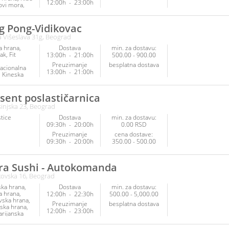
12:00h
-
23:00h
ovi mora
ska hrana
arijanska
Poslastice
g Pong-Vidikovac
 Višeslava 31g, Beograd
a hrana
Dostava
min. za dostavu:
ak
Fit
13:00h
-
21:00h
500.00 - 900.00
Preuzimanje
besplatna dostava
nacionalna
13:00h
-
21:00h
Kineska
Piletina
tice
Posna
Ribe i
sent poslastičarnica
vi mora
injska 23, Beograd
ska hrana
arijanska
tice
Dostava
min. za dostavu:
09:30h
-
20:00h
0.00 RSD
Preuzimanje
cena dostave:
09:30h
-
20:00h
350.00 - 500.00
ra Sushi - Autokomanda
ovska 16, Beograd
ska hrana
Dostava
min. za dostavu:
a hrana
12:00h
-
22:30h
500.00 - 5,000.00
vska hrana
Preuzimanje
besplatna dostava
ska hrana
12:00h
-
23:00h
arijanska
Poslastice
ana
Fitnes