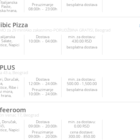
Italijanska
Preuzimanje
besplatna dostava
Paste
08:00h
-
23:00h
ska hrana
arijanska
Salate
tice
ibic Pizza
na
Pečenje
MO za 29 min!Ako zakasnimo-PORUDŽBINA GRATIS!, Beograd
inke
Napici
talijanska
Dostava
min. za dostavu:
Salate
10:00h
-
04:00h
430.00 RSD
tice
Napici
besplatna dostava
 PLUS
a 43 a, Beograd
ri
Doručak
Dostava
min. za dostavu:
na
12:00h
-
24:00h
500.00 - 1,500.00
tice
Ribe i
Preuzimanje
besplatna dostava
vi mora
10:00h
-
24:00h
 hrana
a hrana
Sendviči
inke
Napici
ffeeroom
čin Venac 17, Beograd
Doručak
Dostava
min. za dostavu:
iči
09:00h
-
20:00h
0.00 RSD
tice
Napici
Preuzimanje
cena dostave:
09:00h
-
20:00h
300.00 - 850.00