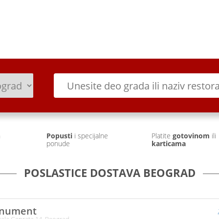
Prijava
Prethodne narudžb
h
Popusti
i specijalne
Platite
gotovinom
ili
ponude
karticama
POSLASTICE DOSTAVA BEOGRAD
nument