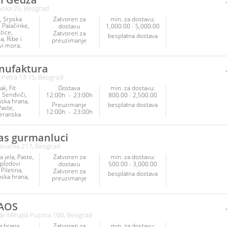
Veganska
ska 25, Beograd
arijanska
Srpska
Zatvoren za
min. za dostavu:
Palačinke
dostavu
1,000.00 - 5,000.00
tice
Zatvoren za
besplatna dostava
na
Ribe i
preuzimanje
vi mora
 jela
Salate
nufaktura
a Petra 13-15, Beograd
ak
Fit
Dostava
min. za dostavu:
Sendviči
12:00h
-
23:00h
800.00 - 2,500.00
anska hrana
Preuzimanje
besplatna dostava
Paste
12:00h
-
23:00h
eranska
Ribe i
vi mora
na
Posna
as gurmanluci
ovačka 217, Beograd
arijanska
Poslastice
 jela
Paste
Zatvoren za
min. za dostavu:
i
 plodovi
dostavu
500.00 - 3,000.00
Piletina
Zatvoren za
besplatna dostava
anska hrana
preuzimanje
eranska
Roštilj
a hrana
AOS
tice
ar Mihajla Pupina 10d, Beograd
inke
a hrana
Zatvoren za
min. za dostavu: