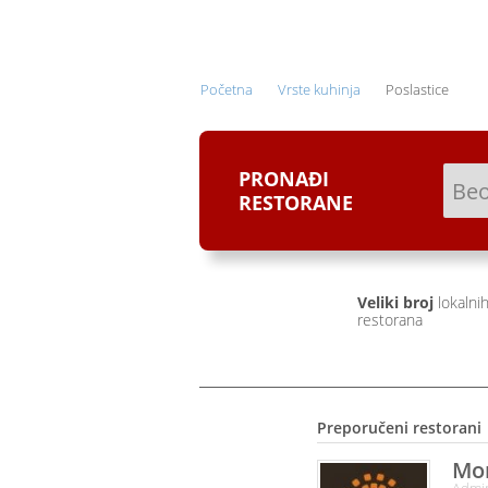
ONLINE NARUČIVANJE I
DOSTAVA HRANE
Početna
Vrste kuhinja
Poslastice
PRONAĐI
RESTORANE
Veliki broj
lokalni
restorana
Preporučeni restorani
Mo