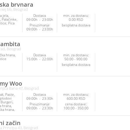
ska brvnara
nacionalna
i kej bb, Beograd
 jela
Dostava
min. za dostavu:
Palačinke
09:00h
-
23:00h
0.00 RSD
tice
Pica
Preuzimanje
besplatna dostava
09:00h
-
23:00h
rambita
ad, Beograd
čka hrana
Dostava
min. za dostavu:
tice
15:00h
-
22:00h
50.00 - 900.00
besplatna dostava
mmy Woo
injića Bana 47, Beograd
ak
Paste
Dostava
min. za dostavu:
 plodovi
09:00h
-
23:30h
600.00 RSD
Burgeri
Preuzimanje
cena dostave:
a hrana
09:00h
-
23:30h
100.00 - 350.00
ska hrana
tice
ni začin
la Principa 43, Beograd