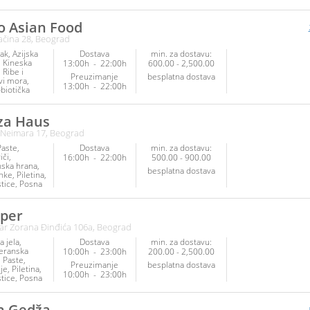
Jo Asian Food
čina 28, Beograd
ak
Azijska
Dostava
min. za dostavu:
Kineska
13:00h
-
22:00h
600.00 - 2,500.00
Ribe i
Preuzimanje
besplatna dostava
vi mora
13:00h
-
22:00h
biotička
Veganska
arijanska
za Haus
Palačinke
Neimara 17, Beograd
tice
Napici
Paste
Dostava
min. za dostavu:
iči
16:00h
-
22:00h
500.00 - 900.00
anska hrana
besplatna dostava
inke
Piletina
tice
Posna
Napici
per
ar Zorana Đinđića 106a, Beograd
 jela
Dostava
min. za dostavu:
eranska
10:00h
-
23:00h
200.00 - 2,500.00
Paste
Preuzimanje
besplatna dostava
je
Piletina
10:00h
-
23:00h
tice
Posna
Ribe i
vi mora
Srpska
n Gedža