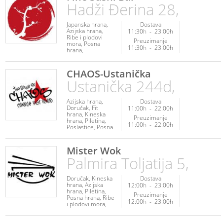
Hadži Đerina 28,
Japanska hrana
Dostava
Azijska hrana
11:30h
-
23:00h
Ribe i plodovi
Preuzimanje
mora
Posna
11:30h
-
23:00h
hrana
Vegetarijanska
hrana
Veganska
hrana
Napici
CHAOS-Ustanička
Ustanička 244d,
Azijska hrana
Dostava
Doručak
Fit
11:00h
-
22:00h
hrana
Kineska
Preuzimanje
hrana
Piletina
11:00h
-
22:00h
Poslastice
Posna
hrana
Ribe i
plodovi mora
Veganska hrana
Mister Wok
Vegetarijanska
Palmira Toljatija 5,
hrana
Doručak
Kineska
Dostava
hrana
Azijska
12:00h
-
23:00h
hrana
Piletina
Preuzimanje
Posna hrana
Ribe
12:00h
-
23:00h
i plodovi mora
Veganska hrana
Vegetarijanska