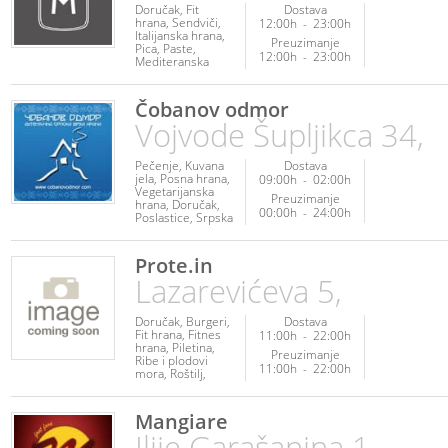
Doručak
Fit
Dostava
hrana
Sendviči
12:00h
-
23:00h
Italijanska hrana
Preuzimanje
Pica
Paste
12:00h
-
23:00h
Mediteranska
hrana
Ribe i
plodovi mora
Piletina
Posna
Čobanov odmor
hrana
Vojvode Šupljikca 34,
Vegetarijanska
hrana
Poslastice
Napici
Pečenje
Kuvana
Dostava
jela
Posna hrana
09:00h
-
02:00h
Vegetarijanska
Preuzimanje
hrana
Doručak
00:00h
-
24:00h
Poslastice
Srpska
hrana
Sendviči
Prote.in
Lazarevićeva 5,
Doručak
Burgeri
Dostava
Fit hrana
Fitnes
11:00h
-
22:00h
hrana
Piletina
Preuzimanje
Ribe i plodovi
11:00h
-
22:00h
mora
Roštilj
Palačinke
Poslastice
Napici
Mangiare
Ilije Garašanina 1,