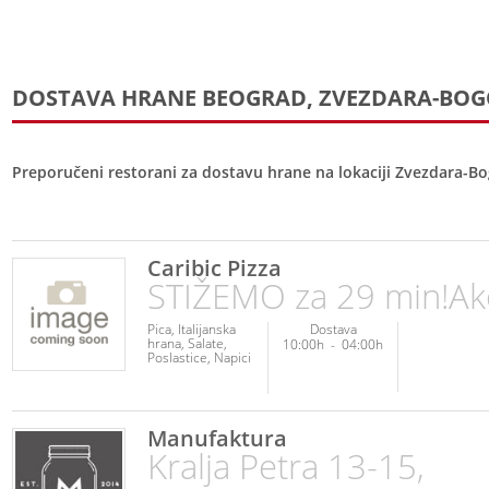
DOSTAVA HRANE BEOGRAD, ZVEZDARA-BOG
Preporučeni restorani za dostavu hrane na lokaciji Zvezdara-Bo
Caribic Pizza
STIŽEMO za 29 min!A
Pica
Italijanska
Dostava
hrana
Salate
10:00h
-
04:00h
Poslastice
Napici
Manufaktura
Kralja Petra 13-15,