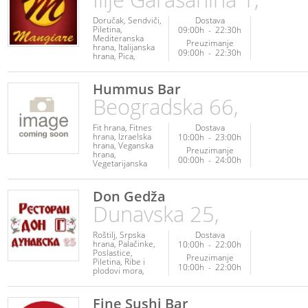
Doručak
Sendviči
Dostava
Piletina
09:00h
-
22:30h
Mediteranska
Preuzimanje
hrana
Italijanska
09:00h
-
22:30h
hrana
Pica
Roštilj
Palačinke
Fit hrana
Kuvana
jela
Poslastice
Hummus Bar
Posna hrana
Ribe
Beogradska 66,
i plodovi mora
Srpska hrana
Veganska hrana
Vegetarijanska
Fit hrana
Fitnes
Dostava
hrana
hrana
Izraelska
10:00h
-
23:00h
hrana
Veganska
Preuzimanje
hrana
00:00h
-
24:00h
Vegetarijanska
hrana
Don Gedža
Dunavska 25,
Roštilj
Srpska
Dostava
hrana
Palačinke
10:00h
-
22:00h
Poslastice
Preuzimanje
Piletina
Ribe i
10:00h
-
22:00h
plodovi mora
Kuvana jela
Salate
Fine Sushi Bar