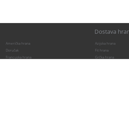
Dostava hran
Američka hrana
Azijska hrana
Doručak
Fit hrana
Francuska hrana
Grčka hrana
Iranska kuhinja
Italijanska hrana
Japanska hrana
Kavkavska hrana
Kiparska hrana
Kuvana jela
Mediteranska hrana
Meksička hrana
Palačinke
Paste
Pica
Piletina
Posna hrana
Ribe i plodovi mora
Salate
Sendviči
Veganska hrana
Vegetarijanska hrana