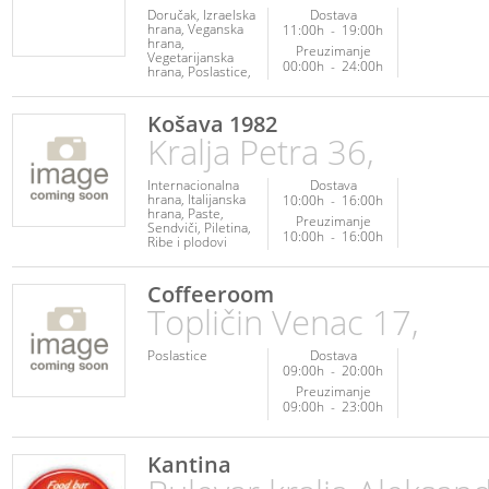
Doručak
Izraelska
Dostava
hrana
Veganska
11:00h
-
19:00h
hrana
Preuzimanje
Vegetarijanska
00:00h
-
24:00h
hrana
Poslastice
Fit hrana
Napici
Košava 1982
Kralja Petra 36,
Internacionalna
Dostava
hrana
Italijanska
10:00h
-
16:00h
hrana
Paste
Preuzimanje
Sendviči
Piletina
10:00h
-
16:00h
Ribe i plodovi
mora
Posna
hrana
Veganska
hrana
Coffeeroom
Vegetarijanska
Topličin Venac 17,
hrana
Poslastice
Dostava
09:00h
-
20:00h
Preuzimanje
09:00h
-
23:00h
Kantina