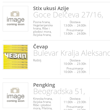
Poslastice
Posna
hrana
Ribe i
Stix ukusi Azije
plodovi mora
Goce Delčeva 27/16,
Veganska hrana
Vegetarijanska
hrana
Posna hrana
Dostava
Vegetarijanska
13:00h
-
24:00h
hrana
Ribe i
Preuzimanje
plodovi mora
13:00h
-
24:00h
Azijska hrana
Kineska hrana
Čevap
Bulevar Kralja Aleksan
Roštilj
Dostava
10:00h
-
23:30h
Preuzimanje
10:00h
-
23:30h
Pengking
Beogradska 51,
Kineska hrana
Dostava
Azijska hrana
11:00h
-
23:30h
Ribe i plodovi
Preuzimanje
mora
Piletina