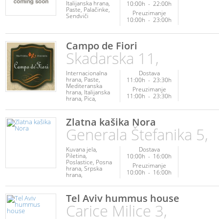
Italijanska hrana
10:00h
-
22:00h
Paste
Palačinke
Preuzimanje
Sendviči
10:00h
-
23:00h
Campo de Fiori
Skadarska 11,
Internacionalna
Dostava
hrana
Paste
11:00h
-
23:30h
Mediteranska
Preuzimanje
hrana
Italijanska
11:00h
-
23:30h
hrana
Pica
Piletina
Poslastice
Napici
Salate
Veganska
Zlatna kašika Nora
hrana
Generala Štefanika 5,
Vegetarijanska
hrana
Kuvana jela
Dostava
Piletina
10:00h
-
16:00h
Poslastice
Posna
Preuzimanje
hrana
Srpska
10:00h
-
16:00h
hrana
Vegetarijanska
hrana
Veganska
hrana
Tel Aviv hummus house
Carice Milice 3,