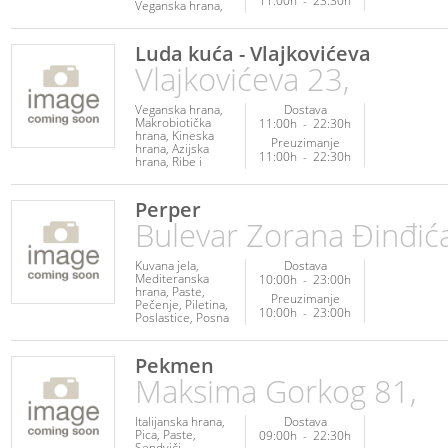
11:00h
-
23:30h
Veganska hrana
Vegetarijanska
hrana
Napici
Luda kuća - Vlajkovićeva
Vlajkovićeva 23,
Veganska hrana
Dostava
Makrobiotička
11:00h
-
22:30h
hrana
Kineska
Preuzimanje
hrana
Azijska
11:00h
-
22:30h
hrana
Ribe i
plodovi mora
Posna hrana
Vegetarijanska
Perper
hrana
Poslastice
Bulevar Zorana Đinđić
Kuvana jela
Dostava
Mediteranska
10:00h
-
23:00h
hrana
Paste
Preuzimanje
Pečenje
Piletina
10:00h
-
23:00h
Poslastice
Posna
hrana
Ribe i
plodovi mora
Roštilj
Srpska
Pekmen
hrana
Veganska
Maksima Gorkog 81,
hrana
Vegetarijanska
hrana
Italijanska hrana
Dostava
Pica
Paste
09:00h
-
22:30h
Sendviči