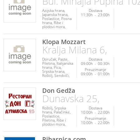
Bul. Mihajla Pupina 10ž
Azijska hrana
Dostava
Japanska hrana
11:30h
-
23:00h
Poslastice
Posna
hrana
Ribe i
plodovi mora
Vegetarijanska
hrana
Klopa Mozzart
Kralja Milana 6,
Doručak
Paste
Dostava
Piletina
Italijanska
09:00h
-
00:30h
hrana
Pica
Preuzimanje
Srpska hrana
09:00h
-
01:00h
Roštilj
Sendviči
Palačinke
Don Gedža
Dunavska 25,
Roštilj
Srpska
Dostava
hrana
Palačinke
10:00h
-
22:00h
Poslastice
Preuzimanje
Piletina
Ribe i
10:00h
-
22:00h
plodovi mora
Kuvana jela
Salate
Ribarnica.com