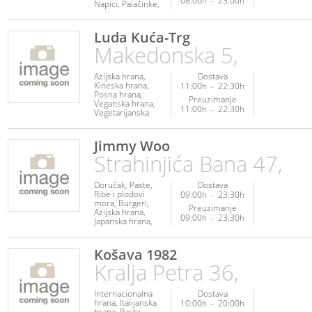
08:00h
-
23:00h
Napici
Palačinke
Sendviči
Luda Kuća-Trg
Makedonska 5,
Azijska hrana
Dostava
Kineska hrana
11:00h
-
22:30h
Posna hrana
Preuzimanje
Veganska hrana
11:00h
-
22:30h
Vegetarijanska
hrana
Jimmy Woo
Strahinjića Bana 47,
Doručak
Paste
Dostava
Ribe i plodovi
09:00h
-
23:30h
mora
Burgeri
Preuzimanje
Azijska hrana
09:00h
-
23:30h
Japanska hrana
Poslastice
Košava 1982
Kralja Petra 36,
Internacionalna
Dostava
hrana
Italijanska
10:00h
-
20:00h
hrana
Paste