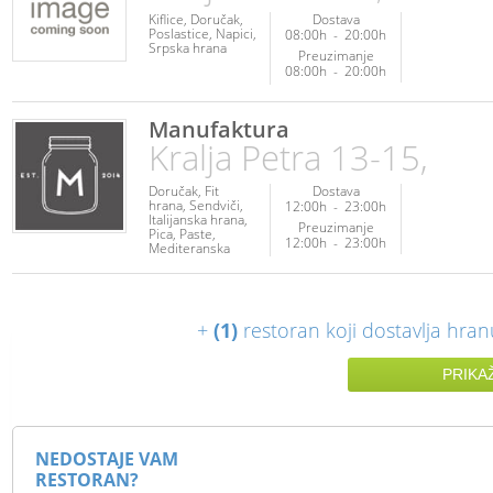
Kiflice
Doručak
Dostava
Poslastice
Napici
08:00h
-
20:00h
Srpska hrana
Preuzimanje
08:00h
-
20:00h
Manufaktura
Kralja Petra 13-15,
Doručak
Fit
Dostava
hrana
Sendviči
12:00h
-
23:00h
Italijanska hrana
Preuzimanje
Pica
Paste
12:00h
-
23:00h
Mediteranska
hrana
Ribe i
plodovi mora
Piletina
Posna
hrana
Vegetarijanska
+
(1)
restoran koji dostavlja hran
hrana
Poslastice
Napici
PRIKA
NEDOSTAJE VAM
RESTORAN?