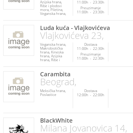
Azijska hrana
11:00h
-
23:30h
Ribe i plodovi
Preuzimanje
mora
Piletina
11:00h
-
23:30h
Veganska hrana
Vegetarijanska
hrana
Napici
Luda kuća - Vlajkovićeva
Vlajkovićeva 23,
Veganska hrana
Dostava
Makrobiotička
11:00h
-
22:30h
hrana
Kineska
Preuzimanje
hrana
Azijska
11:00h
-
22:30h
hrana
Ribe i
plodovi mora
Posna hrana
Vegetarijanska
Carambita
hrana
Poslastice
Beograd,
Meksička hrana
Dostava
Poslastice
12:00h
-
22:00h
BlackWhite
Milana Jovanovica 14,