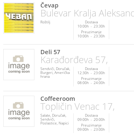
Srpska hrana
Čevap
Poslastice
Bulevar Kralja Aleksan
Palačinke
Roštilj
Dostava
10:00h
-
23:30h
Preuzimanje
10:00h
-
23:30h
Deli 57
Karađorđeva 57,
Sendviči
Doručak
Dostava
Burgeri
Američka
12:30h
-
23:00h
hrana
Preuzimanje
08:00h
-
24:00h
Coffeeroom
Topličin Venac 17,
Salate
Doručak
Dostava
Sendviči
09:00h
-
20:00h
Poslastice
Napici
Preuzimanje
09:00h
-
23:00h