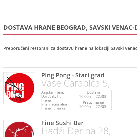
DOSTAVA HRANE BEOGRAD, SAVSKI VENAC-D
Preporučeni restorani za dostavu hrane na lokaciji Savski vena
Ping Pong - Stari grad
Vase Čarapića 5,
Azijska hrana
Dostava
Doručak
Fit
10:00h
-
22:30h
hrana
Preuzimanje
Internacionalna
10:00h
-
22:30h
hrana
Kineska
hrana
Piletina
Poslastice
Posna
hrana
Ribe i
Fine Sushi Bar
plodovi mora
Hadži Đerina 28,
Veganska hrana
Vegetarijanska
hrana