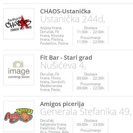
CHAOS-Ustanička
Ustanička 244d,
Azijska hrana
Dostava
Doručak
Fit
11:00h
-
22:00h
hrana
Kineska
Preuzimanje
hrana
Piletina
11:00h
-
22:00h
Poslastice
Posna
hrana
Ribe i
plodovi mora
Veganska hrana
Fit Bar - Stari grad
Vegetarijanska
Nušićeva 4,
hrana
Doručak
Fit
Dostava
hrana
Fitnes
09:00h
-
22:30h
hrana
Sendviči
Preuzimanje
Mediteranska
09:00h
-
22:30h
hrana
Paste
Piletina
Posna
hrana
Ribe i
plodovi mora
Amigos picerija
Veganska hrana
Generala Štefanika 49,
Vegetarijanska
hrana
Napici
Doručak
Dostava
Italijanska hrana
09:00h
-
23:00h
Palačinke
Paste
Preuzimanje
Pica
Piletina
Ribe