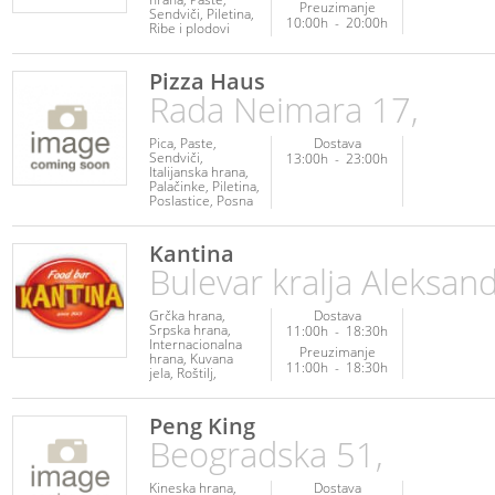
Preuzimanje
Sendviči
Piletina
10:00h
-
20:00h
Ribe i plodovi
mora
Posna
hrana
Veganska
hrana
Pizza Haus
Vegetarijanska
Rada Neimara 17,
hrana
Pica
Paste
Dostava
Sendviči
13:00h
-
23:00h
Italijanska hrana
Palačinke
Piletina
Poslastice
Posna
hrana
Napici
Kantina
Bulevar kralja Aleksan
Grčka hrana
Dostava
Srpska hrana
11:00h
-
18:30h
Internacionalna
Preuzimanje
hrana
Kuvana
11:00h
-
18:30h
jela
Roštilj
Sendviči
Poslastice
Palačinke
Peng King
Beogradska 51,
Kineska hrana
Dostava