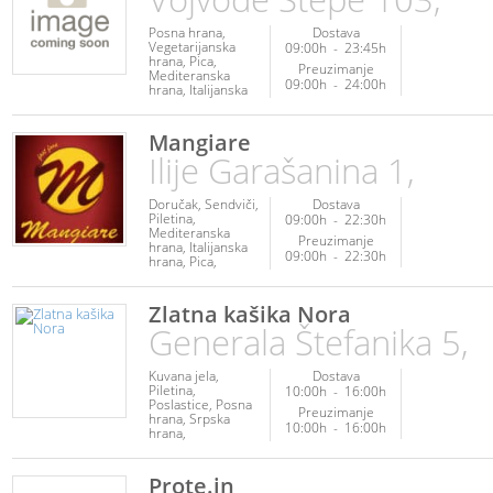
Posna hrana
Dostava
Vegetarijanska
09:00h
-
23:45h
hrana
Pica
Preuzimanje
Mediteranska
09:00h
-
24:00h
hrana
Italijanska
hrana
Srpska
hrana
Roštilj
Palačinke
Mangiare
Ilije Garašanina 1,
Doručak
Sendviči
Dostava
Piletina
09:00h
-
22:30h
Mediteranska
Preuzimanje
hrana
Italijanska
09:00h
-
22:30h
hrana
Pica
Roštilj
Palačinke
Fit hrana
Kuvana
jela
Poslastice
Zlatna kašika Nora
Posna hrana
Ribe
Generala Štefanika 5,
i plodovi mora
Srpska hrana
Veganska hrana
Vegetarijanska
Kuvana jela
Dostava
hrana
Piletina
10:00h
-
16:00h
Poslastice
Posna
Preuzimanje
hrana
Srpska
10:00h
-
16:00h
hrana
Vegetarijanska
hrana
Veganska
hrana
Prote.in