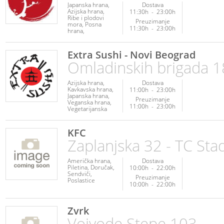
Japanska hrana
Dostava
Azijska hrana
11:30h
-
23:00h
Ribe i plodovi
Preuzimanje
mora
Posna
11:30h
-
23:00h
hrana
Vegetarijanska
hrana
Veganska
hrana
Napici
Extra Sushi - Novi Beograd
Omladinskih brigada 1
Azijska hrana
Dostava
Kavkavska hrana
11:00h
-
23:00h
Japanska hrana
Preuzimanje
Veganska hrana
11:00h
-
23:00h
Vegetarijanska
hrana
Fit hrana
Fitnes hrana
Internacionalna
KFC
hrana
Zaplanjska 32 - TC Sta
Američka hrana
Dostava
Piletina
Doručak
10:00h
-
22:00h
Sendviči
Preuzimanje
Poslastice
10:00h
-
22:00h
Zvrk
Vojvode Stepe 103,