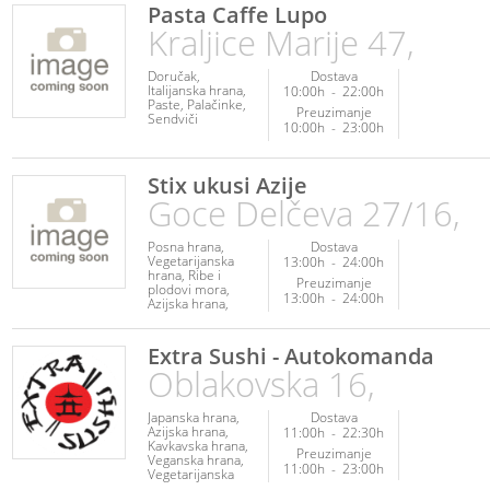
Sendviči
Pasta Caffe Lupo
Kraljice Marije 47,
Doručak
Dostava
Italijanska hrana
10:00h
-
22:00h
Paste
Palačinke
Preuzimanje
Sendviči
10:00h
-
23:00h
Stix ukusi Azije
Goce Delčeva 27/16,
Posna hrana
Dostava
Vegetarijanska
13:00h
-
24:00h
hrana
Ribe i
Preuzimanje
plodovi mora
13:00h
-
24:00h
Azijska hrana
Kineska hrana
Extra Sushi - Autokomanda
Oblakovska 16,
Japanska hrana
Dostava
Azijska hrana
11:00h
-
22:30h
Kavkavska hrana
Preuzimanje
Veganska hrana
11:00h
-
23:00h
Vegetarijanska
hrana
Poslastice