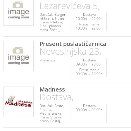
Lazarevićeva 5,
Doručak
Burgeri
Dostava
Fit hrana
Fitnes
10:00h
-
22:00h
hrana
Piletina
Preuzimanje
Ribe i plodovi
10:00h
-
22:00h
mora
Roštilj
Palačinke
Poslastice
Napici
Present poslastičarnica
Nevesinjska 23,
Poslastice
Dostava
09:30h
-
20:00h
Preuzimanje
09:30h
-
20:00h
Madness
Dostava,
Doručak
Paste
Dostava
Piletina
09:00h
-
03:00h
Mediteranska
hrana
Srpska
hrana
Roštilj
Italijanska hrana
Pica
Palačinke