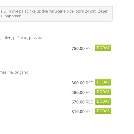
a 2 l ili dve palačinke uz dve naručene pice (osim 24 cm). Željeni
ti u napomeni
, kulen, pečurke, pavlaka
750.00
RSD
, maslina, origano
300.00
RSD
480.00
RSD
670.00
RSD
810.00
RSD