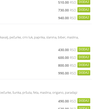
510.00
RSD
730.00
RSD
940.00
RSD
kavalj, pečurke, crni luk, paprika, slanina, biber, maslina,
430.00
RSD
600.00
RSD
800.00
RSD
990.00
RSD
, pečurke, šunka, pršuta, feta, maslina, origano, paradajz
490.00
RSD
620.00
RSD