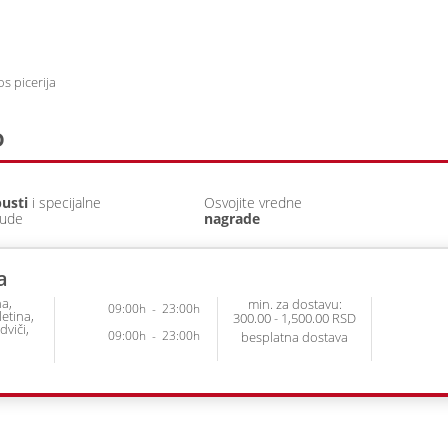
Prijava
Prethodne narudžb
s picerija
D
usti
i specijalne
Osvojite vredne
ude
nagrade
a
na
min. za dostavu:
09:00h
-
23:00h
letina
300.00 - 1,500.00 RSD
dviči
09:00h
-
23:00h
besplatna dostava