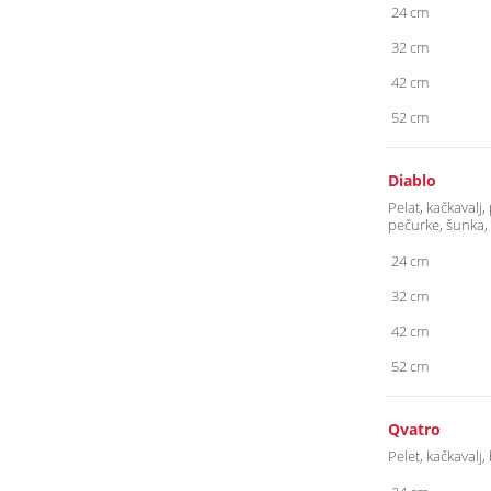
24 cm
32 cm
42 cm
52 cm
Diablo
Pelat, kačkavalj,
pečurke, šunka, 
24 cm
32 cm
42 cm
52 cm
Qvatro
Pelet, kačkavalj