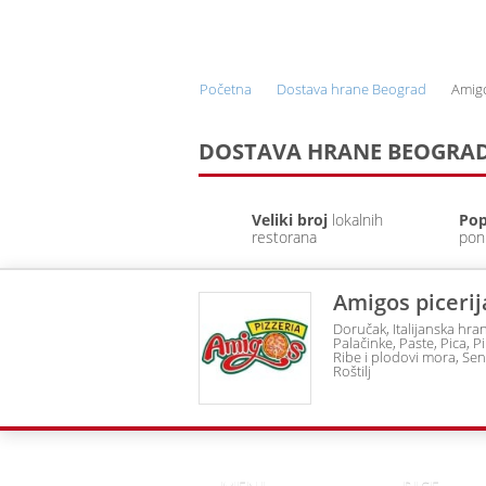
ONLINE NARUČIVANJE I
DOSTAVA HRANE
Početna
Dostava hrane Beograd
Amigo
DOSTAVA HRANE BEOGRA
Veliki broj
lokalnih
Pop
restorana
pon
Amigos picerij
Doručak
Italijanska hra
Palačinke
Paste
Pica
Pi
Ribe i plodovi mora
Sen
Roštilj