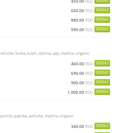
450.00
RSD
650.00
RSD
880.00
RSD
990.00
RSD
 pečurke, šunka, kulen, slanina, jaje, maslina, origano
460.00
RSD
690.00
RSD
900.00
RSD
1,000.00
RSD
, povrće, paprika, pečurke, maslina, origano
340.00
RSD