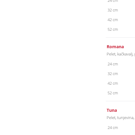
24 cm
32 cm
42 cm
52 cm
Romana
Pelet, kačkavalj,
24 cm
32 cm
42 cm
52 cm
Tuna
Pelet, tunjevina
24 cm