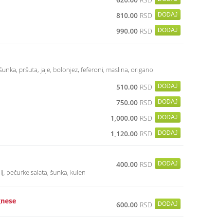
810.00
RSD
990.00
RSD
 šunka, pršuta, jaje, bolonjez, feferoni, maslina, origano
510.00
RSD
750.00
RSD
1,000.00
RSD
1,120.00
RSD
400.00
RSD
lj, pečurke salata, šunka, kulen
gnese
600.00
RSD