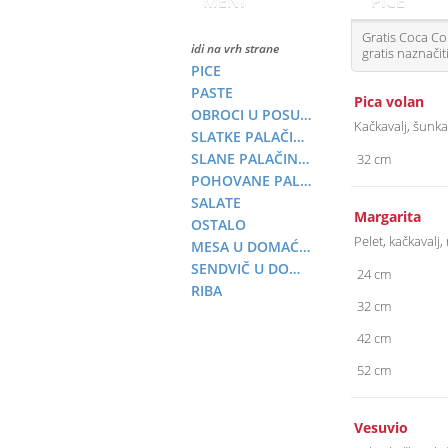
MENI
PICE
Gratis Coca Col
idi na vrh strane
gratis naznači
PICE
PASTE
Pica volan
OBROCI U POSUDI
Kačkavalj, šunka
SLATKE PALAČINKE
SLANE PALAČINKE
32 cm
POHOVANE PALAČINKE
SALATE
Margarita
OSTALO
Pelet, kačkavalj
MESA U DOMAĆOJ LEPINJI
SENDVIČ U DOMAĆOJ LEPINJI
24 cm
RIBA
32 cm
42 cm
52 cm
Vesuvio