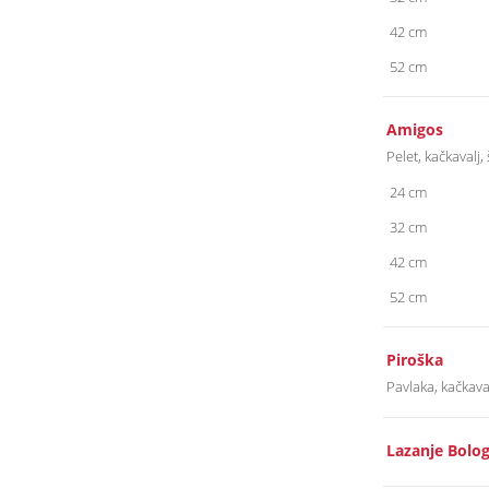
42 cm
52 cm
Amigos
Pelet, kačkavalj,
24 cm
32 cm
42 cm
52 cm
Piroška
Pavlaka, kačkava
Lazanje Bolo