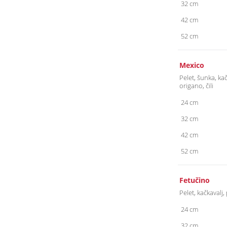
32 cm
42 cm
52 cm
Mexico
Pelet, šunka, kač
origano, čili
24 cm
32 cm
42 cm
52 cm
Fetučino
Pelet, kačkavalj
24 cm
32 cm