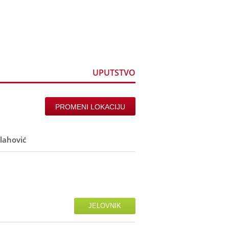
ine
Registracija
UPUTSTVO
PROMENI LOKACIJU
lahović
JELOVNIK