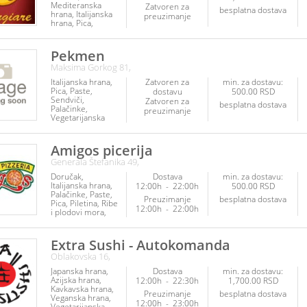
Mediteranska
Zatvoren za
besplatna dostava
hrana
Italijanska
preuzimanje
hrana
Pica
Roštilj
Palačinke
Fit hrana
Kuvana
jela
Poslastice
Pekmen
Posna hrana
Ribe
Maksima Gorkog 81,
i plodovi mora
Srpska hrana
Italijanska hrana
Zatvoren za
min. za dostavu:
Veganska hrana
Pica
Paste
dostavu
500.00 RSD
Vegetarijanska
Sendviči
Zatvoren za
hrana
besplatna dostava
Palačinke
preuzimanje
Vegetarijanska
hrana
Amigos picerija
Generala Štefanika 49,
Doručak
Dostava
min. za dostavu:
Italijanska hrana
12:00h
-
22:00h
500.00 RSD
Palačinke
Paste
Preuzimanje
besplatna dostava
Pica
Piletina
Ribe
12:00h
-
22:00h
i plodovi mora
Sendviči
Roštilj
Extra Sushi - Autokomanda
Oblakovska 16,
Japanska hrana
Dostava
min. za dostavu:
Azijska hrana
12:00h
-
22:30h
1,700.00 RSD
Kavkavska hrana
Preuzimanje
besplatna dostava
Veganska hrana
12:00h
-
23:00h
Vegetarijanska