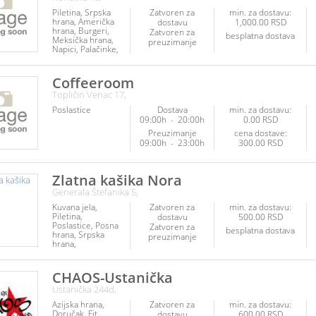
Piletina
Srpska
Zatvoren za
min. za dostavu:
hrana
Američka
dostavu
1,000.00 RSD
hrana
Burgeri
Zatvoren za
besplatna dostava
Meksička hrana
preuzimanje
Napici
Palačinke
Sendviči
Coffeeroom
Topličin Venac 17,
Poslastice
Dostava
min. za dostavu:
09:00h
-
20:00h
0.00 RSD
Preuzimanje
cena dostave:
09:00h
-
23:00h
300.00 RSD
Zlatna kašika Nora
Generala Štefanika 5,
Kuvana jela
Zatvoren za
min. za dostavu:
Piletina
dostavu
500.00 RSD
Poslastice
Posna
Zatvoren za
besplatna dostava
hrana
Srpska
preuzimanje
hrana
Vegetarijanska
hrana
Veganska
hrana
CHAOS-Ustanička
Ustanička 244d,
Azijska hrana
Zatvoren za
min. za dostavu:
Doručak
Fit
dostavu
600.00 RSD