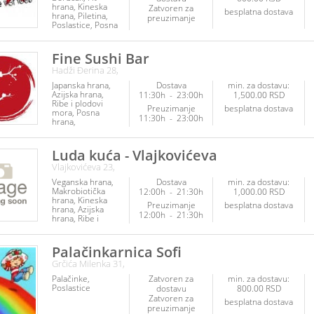
hrana
Kineska
Zatvoren za
besplatna dostava
hrana
Piletina
preuzimanje
Poslastice
Posna
hrana
Ribe i
plodovi mora
Veganska hrana
Fine Sushi Bar
Vegetarijanska
Hadži Đerina 28,
hrana
Japanska hrana
Dostava
min. za dostavu:
Azijska hrana
11:30h
-
23:00h
1,500.00 RSD
Ribe i plodovi
Preuzimanje
besplatna dostava
mora
Posna
11:30h
-
23:00h
hrana
Vegetarijanska
hrana
Veganska
hrana
Napici
Luda kuća - Vlajkovićeva
Vlajkovićeva 23,
Veganska hrana
Dostava
min. za dostavu:
Makrobiotička
12:00h
-
21:30h
1,000.00 RSD
hrana
Kineska
Preuzimanje
besplatna dostava
hrana
Azijska
12:00h
-
21:30h
hrana
Ribe i
plodovi mora
Posna hrana
Vegetarijanska
Palačinkarnica Sofi
hrana
Poslastice
Grčića Milenka 31,
Palačinke
Zatvoren za
min. za dostavu:
Poslastice
dostavu
800.00 RSD
Zatvoren za
besplatna dostava
preuzimanje