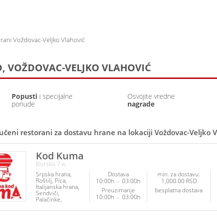
Prijava
Prethodne narudžb
rani Voždovac-Veljko Vlahović
, VOŽDOVAC-VELJKO VLAHOVIĆ
Popusti
i specijalne
Osvojite vredne
ponude
nagrade
učeni restorani za dostavu hrane na lokaciji Voždovac-Veljko V
Kod Kuma
Borska 7 e,
Srpska hrana
Dostava
min. za dostavu:
Roštilj
Pica
10:00h
-
03:00h
1,000.00 RSD
Italijanska hrana
Preuzimanje
besplatna dostava
Sendviči
10:00h
-
03:00h
Palačinke
Poslastice