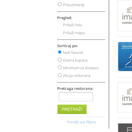
Preuzimanje
Pregled:
Prikaži listu
Prikaži mapu
Sortiraj po:
Naši favoriti
Ocena kupaca
Minimum za dostavu
Akcija restorana
Pretraga restorana:
PRETRAŽI
Poništi sve filtere