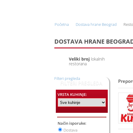
ONLINE NARUČIVANJE I
DOSTAVA HRANE
Početna
Dostava hrane Beograd
Resto
DOSTAVA HRANE BEOGRAD
Veliki broj
lokalnih
restorana
Filteri pregleda
Prepor
FILTERI PREGLEDA
VRSTA KUHINJE:
Način isporuke:
Dostava