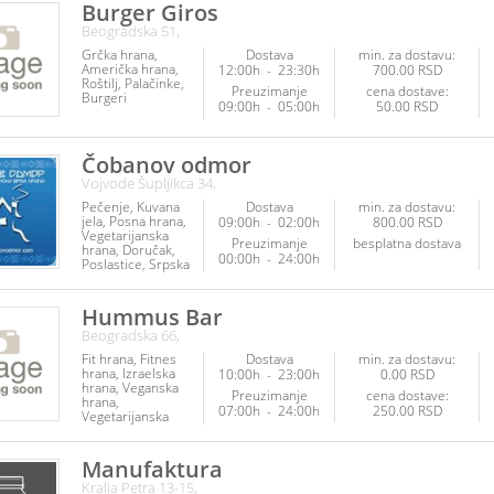
Burger Giros
Beogradska 51,
Grčka hrana
Dostava
min. za dostavu:
Američka hrana
12:00h
-
23:30h
700.00 RSD
Roštilj
Palačinke
Preuzimanje
cena dostave:
Burgeri
09:00h
-
05:00h
50.00 RSD
Čobanov odmor
Vojvode Šupljikca 34,
Pečenje
Kuvana
Dostava
min. za dostavu:
jela
Posna hrana
09:00h
-
02:00h
800.00 RSD
Vegetarijanska
Preuzimanje
besplatna dostava
hrana
Doručak
00:00h
-
24:00h
Poslastice
Srpska
hrana
Sendviči
Hummus Bar
Beogradska 66,
Fit hrana
Fitnes
Dostava
min. za dostavu:
hrana
Izraelska
10:00h
-
23:00h
0.00 RSD
hrana
Veganska
Preuzimanje
cena dostave:
hrana
07:00h
-
24:00h
250.00 RSD
Vegetarijanska
hrana
Manufaktura
Kralja Petra 13-15,