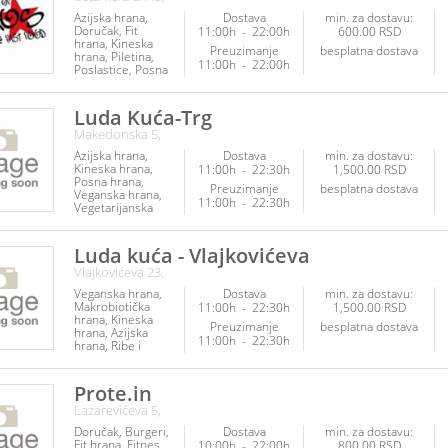
Azijska hrana
Dostava
min. za dostavu:
Doručak
Fit
11:00h
-
22:00h
600.00 RSD
hrana
Kineska
Preuzimanje
besplatna dostava
hrana
Piletina
11:00h
-
22:00h
Poslastice
Posna
hrana
Ribe i
plodovi mora
Veganska hrana
Luda Kuća-Trg
Vegetarijanska
Makedonska 5,
hrana
Azijska hrana
Dostava
min. za dostavu:
Kineska hrana
11:00h
-
22:30h
1,500.00 RSD
Posna hrana
Preuzimanje
besplatna dostava
Veganska hrana
11:00h
-
22:30h
Vegetarijanska
hrana
Luda kuća - Vlajkovićeva
Vlajkovićeva 23,
Veganska hrana
Dostava
min. za dostavu:
Makrobiotička
11:00h
-
22:30h
1,500.00 RSD
hrana
Kineska
Preuzimanje
besplatna dostava
hrana
Azijska
11:00h
-
22:30h
hrana
Ribe i
plodovi mora
Posna hrana
Vegetarijanska
Prote.in
hrana
Poslastice
Lazarevićeva 5,
Doručak
Burgeri
Dostava
min. za dostavu:
Fit hrana
Fitnes
10:00h
-
22:00h
800.00 RSD