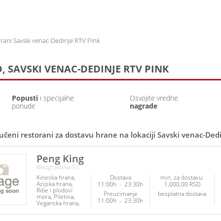
Prijava
Prethodne narudžb
rani Savski venac-Dedinje RTV Pink
 SAVSKI VENAC-DEDINJE RTV PINK
Popusti
i specijalne
Osvojite vredne
ponude
nagrade
učeni restorani za dostavu hrane na lokaciji Savski venac-Ded
Peng King
Beogradska 51,
Kineska hrana
Dostava
min. za dostavu:
Azijska hrana
11:00h
-
23:30h
1,000.00 RSD
Ribe i plodovi
Preuzimanje
besplatna dostava
mora
Piletina
11:00h
-
23:30h
Veganska hrana
Vegetarijanska
hrana
Napici