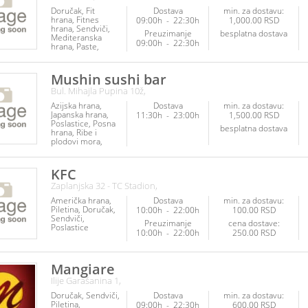
Doručak
Fit
Dostava
min. za dostavu:
hrana
Fitnes
09:00h
-
22:30h
1,000.00 RSD
hrana
Sendviči
Preuzimanje
besplatna dostava
Mediteranska
09:00h
-
22:30h
hrana
Paste
Piletina
Posna
hrana
Ribe i
plodovi mora
Mushin sushi bar
Veganska hrana
Bul. Mihajla Pupina 10ž,
Vegetarijanska
hrana
Napici
Azijska hrana
Dostava
min. za dostavu:
Japanska hrana
11:30h
-
23:00h
1,500.00 RSD
Poslastice
Posna
besplatna dostava
hrana
Ribe i
plodovi mora
Vegetarijanska
hrana
KFC
Zaplanjska 32 - TC Stadion,
Američka hrana
Dostava
min. za dostavu:
Piletina
Doručak
10:00h
-
22:00h
100.00 RSD
Sendviči
Preuzimanje
cena dostave:
Poslastice
10:00h
-
22:00h
250.00 RSD
Mangiare
Ilije Garašanina 1,
Doručak
Sendviči
Dostava
min. za dostavu:
Piletina
09:00h
-
22:30h
600.00 RSD