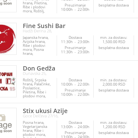
hrana
Piletina
Preuzimanje
besplatna dostava
Ribe i plodovi
10:00h
-
22:00h
mora
Roštilj
Palačinke
Poslastice
Napici
Fine Sushi Bar
Hadži Đerina 28,
Japanska hrana
Dostava
min. za dostavu:
Azijska hrana
11:30h
-
23:00h
1,500.00 RSD
Ribe i plodovi
Preuzimanje
besplatna dostava
mora
Posna
11:30h
-
23:00h
hrana
Vegetarijanska
hrana
Veganska
hrana
Napici
Don Gedža
Dunavska 25,
Roštilj
Srpska
Dostava
min. za dostavu:
hrana
Palačinke
10:00h
-
22:00h
2,000.00 RSD
Poslastice
Preuzimanje
besplatna dostava
Piletina
Ribe i
10:00h
-
22:00h
plodovi mora
Kuvana jela
Salate
Stix ukusi Azije
Goce Delčeva 27/16,
Posna hrana
Dostava
min. za dostavu:
Vegetarijanska
13:00h
-
24:00h
1,200.00 RSD
hrana
Ribe i
Preuzimanje
besplatna dostava
plodovi mora
13:00h
-
24:00h