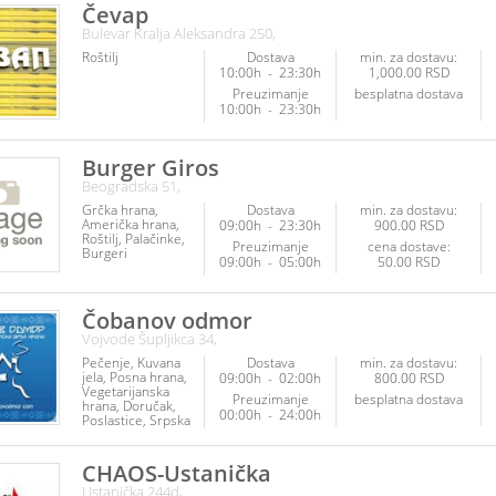
hrana
Ribe i
Čevap
plodovi mora
Bulevar Kralja Aleksandra 250,
Veganska hrana
Vegetarijanska
Roštilj
Dostava
min. za dostavu:
hrana
10:00h
-
23:30h
1,000.00 RSD
Preuzimanje
besplatna dostava
10:00h
-
23:30h
Burger Giros
Beogradska 51,
Grčka hrana
Dostava
min. za dostavu:
Američka hrana
09:00h
-
23:30h
900.00 RSD
Roštilj
Palačinke
Preuzimanje
cena dostave:
Burgeri
09:00h
-
05:00h
50.00 RSD
Čobanov odmor
Vojvode Šupljikca 34,
Pečenje
Kuvana
Dostava
min. za dostavu:
jela
Posna hrana
09:00h
-
02:00h
800.00 RSD
Vegetarijanska
Preuzimanje
besplatna dostava
hrana
Doručak
00:00h
-
24:00h
Poslastice
Srpska
hrana
Sendviči
CHAOS-Ustanička
Ustanička 244d,