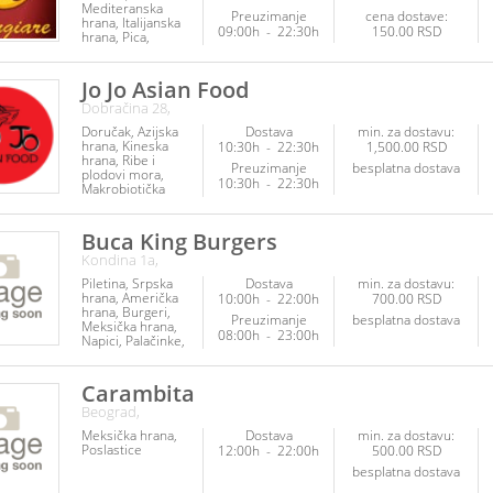
Mediteranska
Preuzimanje
cena dostave:
hrana
Italijanska
09:00h
-
22:30h
150.00 RSD
hrana
Pica
Roštilj
Palačinke
Fit hrana
Kuvana
jela
Poslastice
Jo Jo Asian Food
Posna hrana
Ribe
Dobračina 28,
i plodovi mora
Srpska hrana
Doručak
Azijska
Dostava
min. za dostavu:
Veganska hrana
hrana
Kineska
10:30h
-
22:30h
1,500.00 RSD
Vegetarijanska
hrana
Ribe i
hrana
Preuzimanje
besplatna dostava
plodovi mora
10:30h
-
22:30h
Makrobiotička
hrana
Veganska
hrana
Vegetarijanska
Buca King Burgers
hrana
Palačinke
Kondina 1a,
Poslastice
Napici
Piletina
Srpska
Dostava
min. za dostavu:
hrana
Američka
10:00h
-
22:00h
700.00 RSD
hrana
Burgeri
Preuzimanje
besplatna dostava
Meksička hrana
08:00h
-
23:00h
Napici
Palačinke
Sendviči
Carambita
Beograd,
Meksička hrana
Dostava
min. za dostavu:
Poslastice
12:00h
-
22:00h
500.00 RSD
besplatna dostava