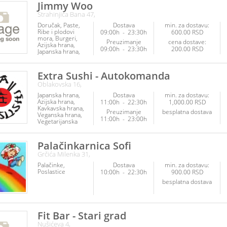
Jimmy Woo
Strahinjića Bana 47,
Doručak
Paste
Dostava
min. za dostavu:
Ribe i plodovi
09:00h
-
23:30h
600.00 RSD
mora
Burgeri
Preuzimanje
cena dostave:
Azijska hrana
09:00h
-
23:30h
200.00 RSD
Japanska hrana
Poslastice
Extra Sushi - Autokomanda
Oblakovska 16,
Japanska hrana
Dostava
min. za dostavu:
Azijska hrana
11:00h
-
22:30h
1,000.00 RSD
Kavkavska hrana
Preuzimanje
besplatna dostava
Veganska hrana
11:00h
-
23:00h
Vegetarijanska
hrana
Poslastice
Fit hrana
Fitnes
hrana
Palačinkarnica Sofi
Internacionalna
Grčića Milenka 31,
hrana
Palačinke
Dostava
min. za dostavu:
Poslastice
10:00h
-
22:30h
900.00 RSD
besplatna dostava
Fit Bar - Stari grad
Nušićeva 4,