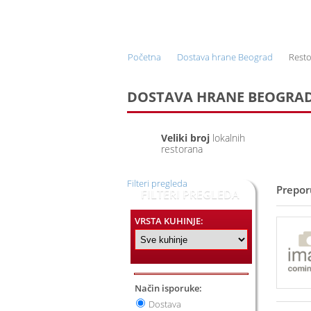
ONLINE NARUČIVANJE I
DOSTAVA HRANE
Početna
Dostava hrane Beograd
Resto
DOSTAVA HRANE BEOGRAD,
Veliki broj
lokalnih
restorana
Filteri pregleda
Prepor
FILTERI PREGLEDA
VRSTA KUHINJE:
Način isporuke:
Dostava